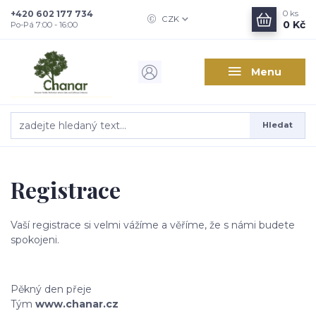
+420 602 177 734
0
ks
CZK
0 Kč
Po-Pá 7:00 - 16:00
Menu
Hledat
Registrace
Vaší registrace si velmi vážíme a věříme, že s námi budete
spokojeni.
Pěkný den přeje
Tým
www.chanar.cz