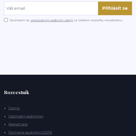
Přihlásit se
Souhlasím se
zpracováním osobních údajů
za účelem rozesílky newsletteru.
Rozcestník
Domů
Obchodní podmínky
Reklamace
Ochrana soukromí GDPR