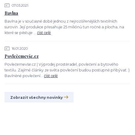
07.03.2021
Bavlna
Bavlna je v současné době jednou z nejrozšířenějších textilních
surovin. Její produkce přesahuje 25 miliónů tun ročně a plocha, na
které se pěstuje ...
číst celé
16.01.2020
Povlečemevše.cz
Povlečemevše.cz | Výprodej prostěradel, povlečení a bytového
textilu. Zajímé články ze světa povlečení budou postupně přibývat :)
Bavlněné povlečení...
číst celé
Zobrazit všechny novinky