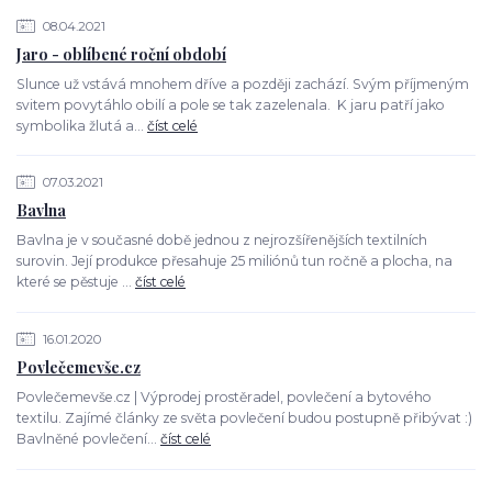
08.04.2021
Jaro - oblíbené roční období
Slunce už vstává mnohem dříve a později zachází. Svým příjmeným
svitem povytáhlo obilí a pole se tak zazelenala. K jaru patří jako
symbolika žlutá a...
číst celé
07.03.2021
Bavlna
Bavlna je v současné době jednou z nejrozšířenějších textilních
surovin. Její produkce přesahuje 25 miliónů tun ročně a plocha, na
které se pěstuje ...
číst celé
16.01.2020
Povlečemevše.cz
Povlečemevše.cz | Výprodej prostěradel, povlečení a bytového
textilu. Zajímé články ze světa povlečení budou postupně přibývat :)
Bavlněné povlečení...
číst celé