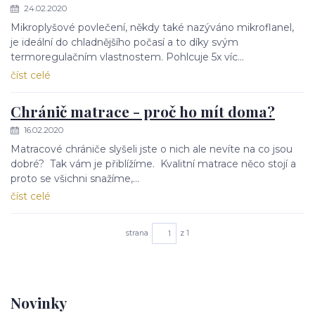
24.02.2020
Mikroplyšové povlečení, někdy také nazýváno mikroflanel,
je ideální do chladnějšího počasí a to díky svým
termoregulačním vlastnostem. Pohlcuje 5x víc...
číst celé
Chránič matrace - proč ho mít doma?
16.02.2020
Matracové chrániče slyšeli jste o nich ale nevíte na co jsou
dobré? Tak vám je přiblížíme. Kvalitní matrace něco stojí a
proto se všichni snažíme,...
číst celé
strana
z 1
Novinky