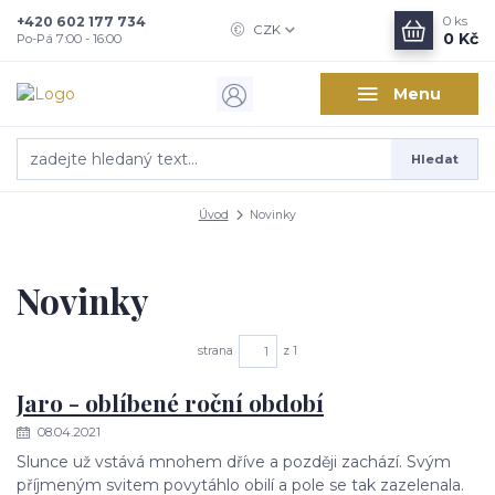
+420 602 177 734
0
ks
CZK
0 Kč
Po-Pá 7:00 - 16:00
Menu
Hledat
Úvod
Novinky
Novinky
strana
z 1
Jaro - oblíbené roční období
08.04.2021
Slunce už vstává mnohem dříve a později zachází. Svým
příjmeným svitem povytáhlo obilí a pole se tak zazelenala.