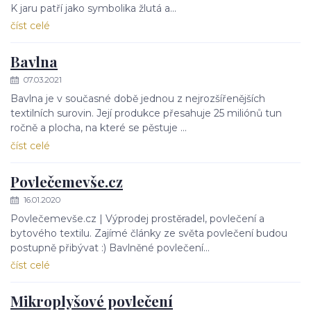
K jaru patří jako symbolika žlutá a...
číst celé
Bavlna
07.03.2021
Bavlna je v současné době jednou z nejrozšířenějších
textilních surovin. Její produkce přesahuje 25 miliónů tun
ročně a plocha, na které se pěstuje ...
číst celé
Povlečemevše.cz
16.01.2020
Povlečemevše.cz | Výprodej prostěradel, povlečení a
bytového textilu. Zajímé články ze světa povlečení budou
postupně přibývat :) Bavlněné povlečení...
číst celé
Mikroplyšové povlečení