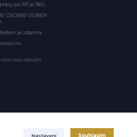
ravy po SR je 180,-
ME OSOBNÍ ODBĚR
A
předem je zdarma
36061/2010
 0000 0022 0155 4797
Souhlasím
Nastavení