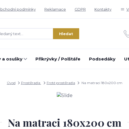
bchodní podmínky
Reklamace
GDPR
Kontakty
V
Hledat
 a osušky
Přikrývky / Polštáře
Podsedáky
U
Úvod
Prostěradla
Froté prostěradla
Na matraci 180x200 cm
Na matraci 180x200 cm