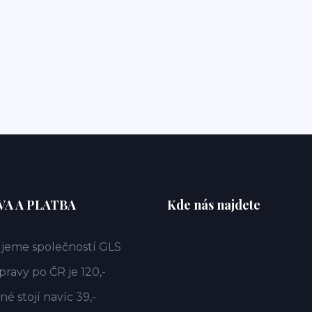
A A PLATBA
Kde nás najdete
jeme společností GLS
ravy po ČR je 120,-
é stojí navíc 39,-