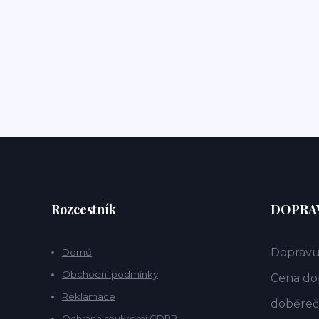
Rozcestník
DOPRAV
Dopravu
Domů
Obchodní podmínky
Cena dop
Reklamace
doběrečn
Ochrana soukromí GDPR