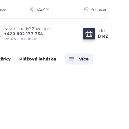
íce
CZK
Přihlášení
Nevíte si rady? Zavolejte.
0
ks
+420 602 177 734
0 Kč
Po-Pá 7:00 - 16:00
těrky
Plážová lehátka
Více