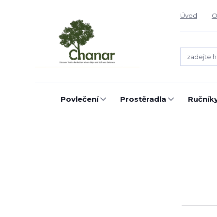
Úvod
O
Povlečení
Prostěradla
Ručníky