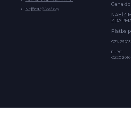
Cena dop
Nejčastější otázky
NABÍZÍ
ZDARM
Platba 
CZK 29013
EURO
CZ20 2010