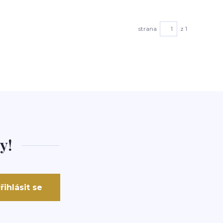
strana
z 1
y!
řihlásit se