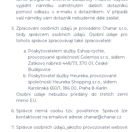
vyjádřit námitku odmítnutím dalších dotazníků
pomocí odkazu v e-mailu s dotazníkem. V případě
vaší námitky vám dotazník nebudeme dále zasílat.
Zpracování osobních údajů je prováděno Chanar s.r.o,
tedy správcem osobních údajů. Osobní údaje pro
tohoto správce zpracovávají také zpracovatelé:
Poskytovatelem služby Eshop-rychle,
provozované společností Golemos s.r.o., sídlem
Zátkovo nábřeží 448/73, 370 01, České
Budějovice
Poskytovatel služby Heureka, provozované
společností Heureka Shopping s.r.o., sídlem
Karolinská 650/1, 186 00, Praha 8-Karlín
Osobní údaje nebudou předány do třetích zemí
mimo EU.
Správce nemá osobu tzv. pověřence. Správce lze
kontaktovat na emailové adrese chanar@chanar.cz
Správce osobních údajů, jakožto provozovatel webové