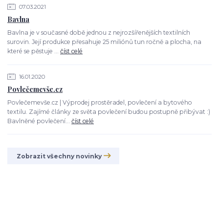
07.03.2021
Bavlna
Bavlna je v současné době jednou z nejrozšířenějších textilních
surovin. Její produkce přesahuje 25 miliónů tun ročně a plocha, na
které se pěstuje ...
číst celé
16.01.2020
Povlečemevše.cz
Povlečemevše.cz | Výprodej prostěradel, povlečení a bytového
textilu. Zajímé články ze světa povlečení budou postupně přibývat :)
Bavlněné povlečení...
číst celé
Zobrazit všechny novinky