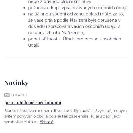
nebo z důvodu plnění smlouvy,
požadovat kopii zpracovávaných osobních údajů,
na účinnou soudní ochranu, pokud máte za to,
že vaše práva podle Nařízení byla porušena v
důsledku zpracování vašich osobních údajů v
rozporu s tímto Nařízením,
podat stížnost u Úřadu pro ochranu osobních
údajů.
Novinky
08.04.2021
Jaro - oblíbené roční období
Slunce už vstává mnohem dříve a později zachází. Svým příjmeným
svitem povytáhlo obilí a pole se tak zazelenala. K jaru patří jako
symbolika žlutá a...
číst celé