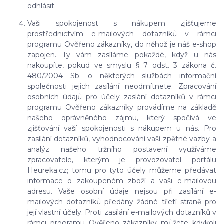
odhlásit.
Vaši spokojenost s nákupem zjišťujeme
prostřednictvím e-mailových dotazníků v rámci
programu Ověřeno zákazníky, do něhož je náš e-shop
zapojen. Ty vám zasíláme pokaždé, když u nás
nakoupíte, pokud ve smyslu § 7 odst. 3 zákona č.
480/2004 Sb. o některých službách informační
společnosti jejich zasílání neodmítnete. Zpracování
osobních údajů pro účely zaslání dotazníků v rámci
programu Ověřeno zákazníky provádíme na základě
našeho oprávněného zájmu, který spočívá ve
zjišťování vaší spokojenosti s nákupem u nás. Pro
zasílání dotazníků, vyhodnocování vaší zpětné vazby a
analýz našeho tržního postavení využíváme
zpracovatele, kterým je provozovatel portálu
Heureka.cz; tomu pro tyto účely můžeme předávat
informace o zakoupeném zboží a vaši e-mailovou
adresu. Vaše osobní údaje nejsou při zasílání e-
mailových dotazníků předány žádné třetí straně pro
její vlastní účely. Proti zasílání e-mailových dotazníků v
rámci programu Ověřeno zákazníky můžete kdykoli