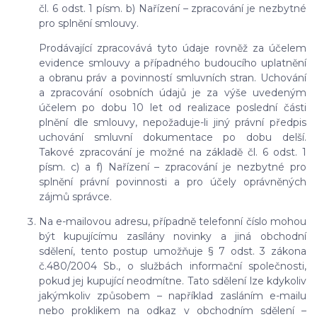
čl. 6 odst. 1 písm. b) Nařízení – zpracování je nezbytné
pro splnění smlouvy.
Prodávající zpracovává tyto údaje rovněž za účelem
evidence smlouvy a případného budoucího uplatnění
a obranu práv a povinností smluvních stran. Uchování
a zpracování osobních údajů je za výše uvedeným
účelem po dobu 10 let od realizace poslední části
plnění dle smlouvy, nepožaduje-li jiný právní předpis
uchování smluvní dokumentace po dobu delší.
Takové zpracování je možné na základě čl. 6 odst. 1
písm. c) a f) Nařízení – zpracování je nezbytné pro
splnění právní povinnosti a pro účely oprávněných
zájmů správce.
Na e-mailovou adresu, případně telefonní číslo mohou
být kupujícímu zasílány novinky a jiná obchodní
sdělení, tento postup umožňuje § 7 odst. 3 zákona
č.480/2004 Sb., o službách informační společnosti,
pokud jej kupující neodmítne. Tato sdělení lze kdykoliv
jakýmkoliv způsobem – například zasláním e-mailu
nebo proklikem na odkaz v obchodním sdělení –