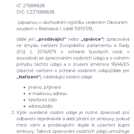
IČ: 27688828
DIČ: CZ27688828
zapsanou v obchodním rejstříku vedeném Okresním
soudem v Bratislavě I, oddíl 159137/B,
(dále jen
„prodávající“
nebo
„správce“
) zpracovává
ve smyslu nařízení Evropského parlamentu a Rady
(EU) č. 2016/679 o ochraně fyzických osob v
souvislosti se zpracováním osobních údajů a o volném
pohybu těchto údajů a o zrušení směrnice 95/46/ES
(obecné nařízení o ochraně osobních údajů)(dále jen
„Nařízení“
), následující osobní údaje:
jméno, příjmení
e-mailovou adresu
telefonní číslo
adresu/sídlo
Výše uvedené osobní údaje je nutné zpracovat pro
odbavení objednávek a další plnění ze smlouvy, pokud
mezi vámi a prodávajícím dojde k uzavření kupní
smlouvy. Takové zpracování osobních údajů umožňuje