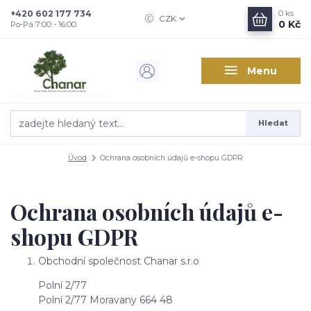
+420 602 177 734
0
ks
CZK
0 Kč
Po-Pá 7:00 - 16:00
Menu
Hledat
Úvod
Ochrana osobních údajů e-shopu GDPR
Ochrana osobních údajů e-
shopu GDPR
Obchodní společnost Chanar s.r.o
Polní 2/77
Polní 2/77 Moravany 664 48