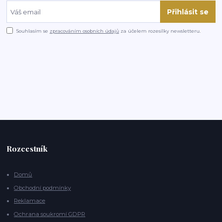
Přihlásit se
Souhlasím se
zpracováním osobních údajů
za účelem rozesílky newsletteru.
Rozcestník
Domů
Obchodní podmínky
Reklamace
Ochrana soukromí GDPR