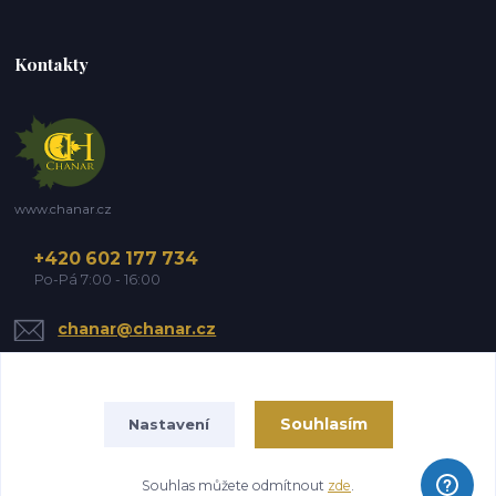
Kontakty
www.chanar.cz
+420 602 177 734
Po-Pá 7:00 - 16:00
chanar@chanar.cz
Souhlasím
Nastavení
chanar s.r.o. | © 2006
Souhlas můžete odmítnout
zde
.
Vytvořeno na
Eshop-rychle.cz