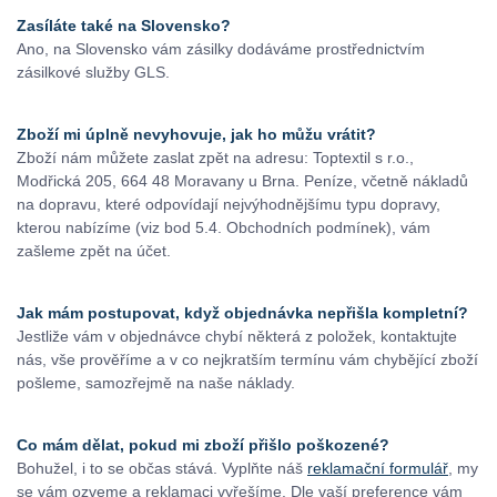
Zasíláte také na Slovensko?
Ano, na Slovensko vám zásilky dodáváme prostřednictvím
zásilkové služby GLS.
Zboží mi úplně nevyhovuje, jak ho můžu vrátit?
Zboží nám můžete zaslat zpět na adresu: Toptextil s r.o.,
Modřická 205, 664 48 Moravany u Brna. Peníze, včetně nákladů
na dopravu, které odpovídají nejvýhodnějšímu typu dopravy,
kterou nabízíme (viz bod 5.4. Obchodních podmínek), vám
zašleme zpět na účet.
Jak mám postupovat, když objednávka nepřišla kompletní?
Jestliže vám v objednávce chybí některá z položek, kontaktujte
nás, vše prověříme a v co nejkratším termínu vám chybějící zboží
pošleme, samozřejmě na naše náklady.
Co mám dělat, pokud mi zboží přišlo poškozené?
Bohužel, i to se občas stává. Vyplňte náš
reklamační formulář
, my
se vám ozveme a reklamaci vyřešíme. Dle vaší preference vám