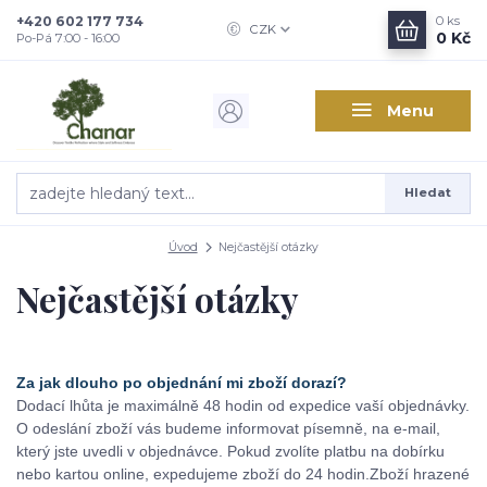
+420 602 177 734
0
ks
CZK
0 Kč
Po-Pá 7:00 - 16:00
Menu
Hledat
Úvod
Nejčastější otázky
Nejčastější otázky
Za jak dlouho po objednání mi zboží dorazí?
Dodací lhůta je maximálně 48 hodin od expedice vaší objednávky.
O odeslání zboží vás budeme informovat písemně, na e-mail,
který jste uvedli v objednávce.
Pokud zvolíte platbu na dobírku
nebo kartou online, expedujeme zboží do 24 hodin.
Zboží hrazené