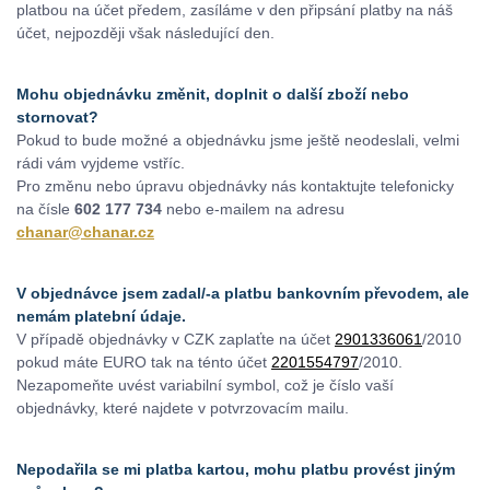
platbou na účet předem, zasíláme v den připsání platby na náš
účet, nejpozději však následující den.
Mohu objednávku změnit, doplnit o další zboží nebo
stornovat?
Pokud to bude možné a objednávku jsme ještě neodeslali, velmi
rádi vám vyjdeme vstříc.
Pro změnu nebo úpravu objednávky nás kontaktujte telefonicky
na čísle
602 177 734
nebo e-mailem na adresu
chanar@chanar.cz
V objednávce jsem zadal/-a platbu bankovním převodem, ale
nemám platební údaje.
V případě objednávky v CZK zaplaťte na účet
2901336061
/2010
pokud máte EURO tak na ténto účet
2201554797
/2010.
Nezapomeňte uvést variabilní symbol, což je číslo vaší
objednávky, které najdete v potvrzovacím mailu.
Nepodařila se mi platba kartou, mohu platbu provést jiným