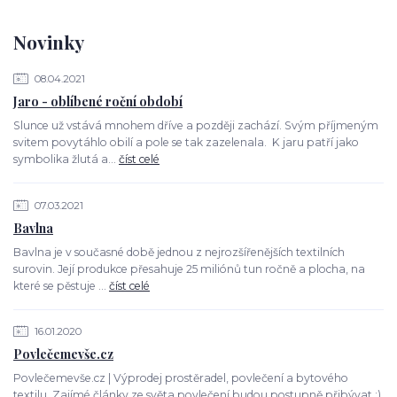
Novinky
08.04.2021
Jaro - oblíbené roční období
Slunce už vstává mnohem dříve a později zachází. Svým příjmeným
svitem povytáhlo obilí a pole se tak zazelenala. K jaru patří jako
symbolika žlutá a...
číst celé
07.03.2021
Bavlna
Bavlna je v současné době jednou z nejrozšířenějších textilních
surovin. Její produkce přesahuje 25 miliónů tun ročně a plocha, na
které se pěstuje ...
číst celé
16.01.2020
Povlečemevše.cz
Povlečemevše.cz | Výprodej prostěradel, povlečení a bytového
textilu. Zajímé články ze světa povlečení budou postupně přibývat :)