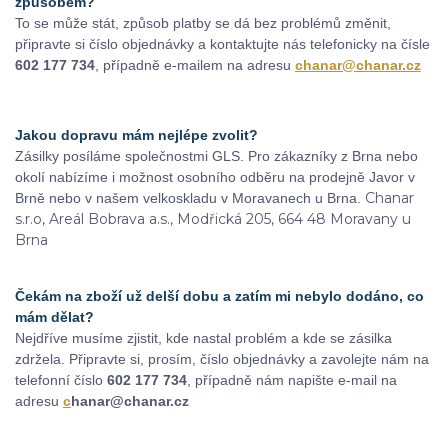
způsobem?
To se může stát, způsob platby se dá bez problémů změnit,
připravte si číslo objednávky a kontaktujte nás telefonicky na čísle
602 177 734
, případně e-mailem na adresu
chanar@chanar.cz
Jakou dopravu mám nejlépe zvolit?
Zásilky posíláme společnostmi GLS. Pro zákazníky z Brna nebo
okolí nabízíme i možnost osobního odběru na prodejně Javor v
Chanar
Brně nebo v našem velkoskladu v Moravanech u Brna.
s.r.o, Areál Bobrava a.s., Modřická 205, 664 48 Moravany u
Brna
Čekám na zboží už delší dobu a zatím mi nebylo dodáno, co
mám dělat?
Nejdříve musíme zjistit, kde nastal problém a kde se zásilka
zdržela. Připravte si, prosím, číslo objednávky a zavolejte nám na
telefonní číslo
602 177 734
, případně nám napište e-mail na
adresu
c
hanar@chanar.cz