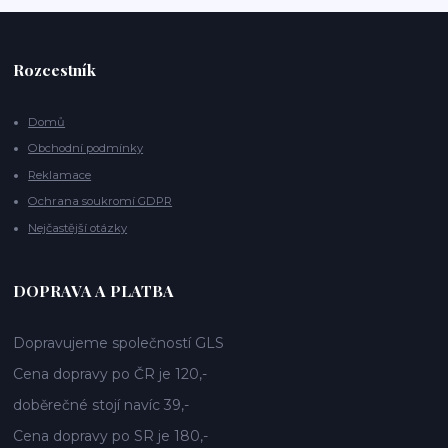
Rozcestník
Domů
Obchodní podmínky
Reklamace
Ochrana soukromí GDPR
Nejčastější otázky
DOPRAVA A PLATBA
Dopravujeme společností GLS
Cena dopravy po ČR je 120,-
doběrečné stojí navíc 39,-
Cena dopravy po SR je 180,-