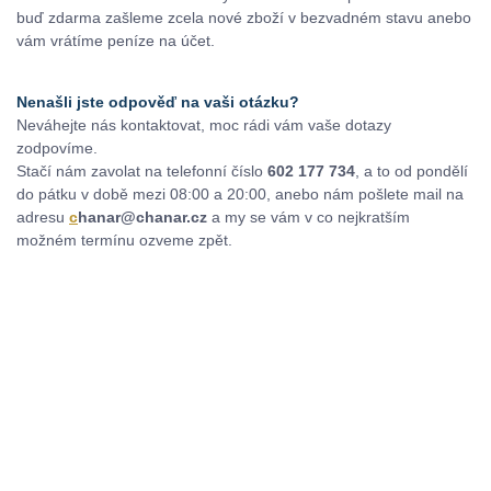
buď zdarma zašleme zcela nové zboží v bezvadném stavu anebo
vám vrátíme peníze na účet.
Nenašli jste odpověď na vaši otázku?
Neváhejte nás kontaktovat, moc rádi vám vaše dotazy
zodpovíme.
Stačí nám zavolat na telefonní číslo
602 177 734
, a to od pondělí
do pátku v době mezi 08:00 a 20:00, anebo nám pošlete mail na
adresu
c
hanar@chanar.cz
a my se vám v co nejkratším
možném termínu ozveme zpět.