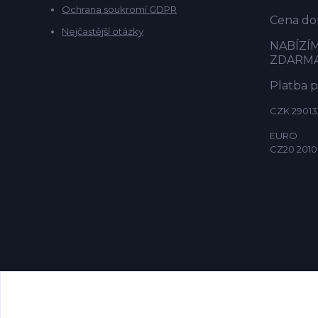
Ochrana soukromí GDPR
Cena dop
Nejčastější otázky
NABÍZÍ
ZDARM
Platba 
CZK 29013
EURO
CZ20 2010