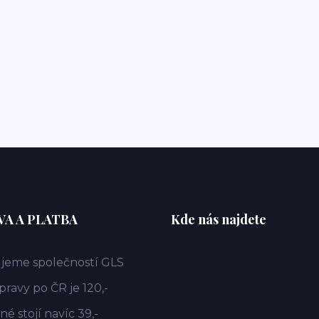
A A PLATBA
Kde nás najdete
jeme společností GLS
ravy po ČR je 120,-
é stojí navíc 39,-