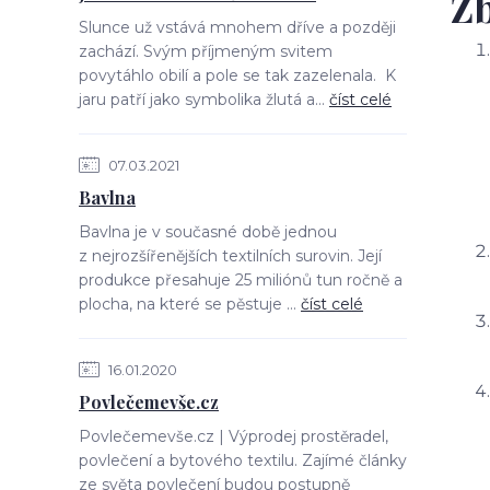
Zb
Slunce už vstává mnohem dříve a později
zachází. Svým příjmeným svitem
povytáhlo obilí a pole se tak zazelenala. K
jaru patří jako symbolika žlutá a...
číst celé
07.03.2021
Bavlna
Bavlna je v současné době jednou
z nejrozšířenějších textilních surovin. Její
produkce přesahuje 25 miliónů tun ročně a
plocha, na které se pěstuje ...
číst celé
16.01.2020
Povlečemevše.cz
Povlečemevše.cz | Výprodej prostěradel,
povlečení a bytového textilu. Zajímé články
ze světa povlečení budou postupně