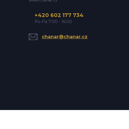
www.chanar.cz
+420 602 177 734
Po-Pá 7:00 - 16:00
chanar@chanar.cz