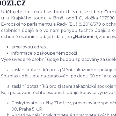
oží.cz
Udělujete tímto souhlas Toptextil s r.o., se sídlem Čer
u u Krajského soudu v Brně, oddíl C, vložka 10799
Evropského parlamentu a Rady (EU) č. 2016/679 o ochra
osobních údajů a o volném pohybu těchto údajů a o 
ochraně osobních údajů) (dále jen
„Nařízení“
), zpracov
emailovou adresu
informace o zakoupeném zboží
Výše uvedené osobní údaje budou zpracovány za účel
zaslání dotazníků pro zjištění zákaznické spokojen
Souhlas udělujete na zpracování po dobu 60 dní a to z
zaslání dotazníků pro zjištění zákaznické spokojen
Ke zpracování těchto osobních údajů Správce využívá t
Poskytovatel služby Zboží.cz, provozované společno
00, Praha 5, ČR
Případně další poskytovatelé zpracovatelských soft