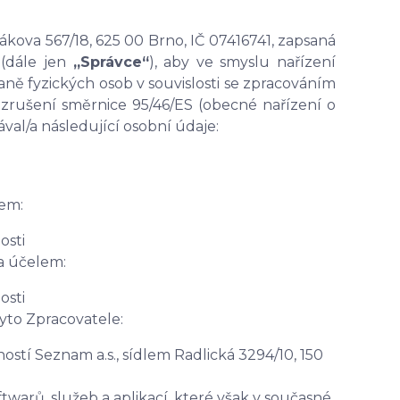
mákova 567/18, 625 00 Brno, IČ 07416741, zapsaná
6
(dále jen
„Správce“
), aby ve smyslu nařízení
ně fyzických osob v souvislosti se zpracováním
zrušení směrnice 95/46/ES (obecné nařízení o
ával/a následující osobní údaje:
em:
osti
a účelem:
osti
yto Zpracovatele:
stí Seznam a.s., sídlem Radlická 3294/10, 150
warů, služeb a aplikací, které však v současné