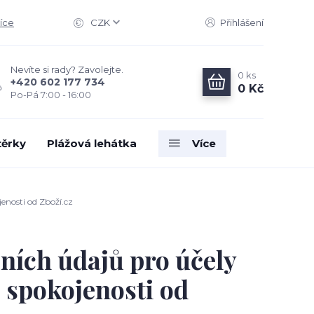
íce
CZK
Přihlášení
Nevíte si rady? Zavolejte.
0
ks
+420 602 177 734
0 Kč
Po-Pá 7:00 - 16:00
těrky
Plážová lehátka
Více
enosti od Zboží.cz
ních údajů pro účely
 spokojenosti od