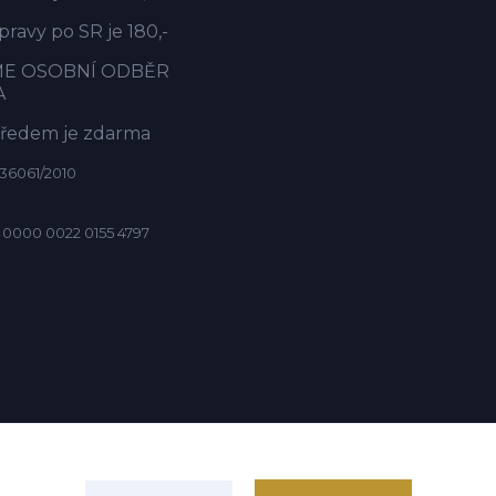
ravy po SR je 180,-
ME OSOBNÍ ODBĚR
A
předem je zdarma
36061/2010
 0000 0022 0155 4797