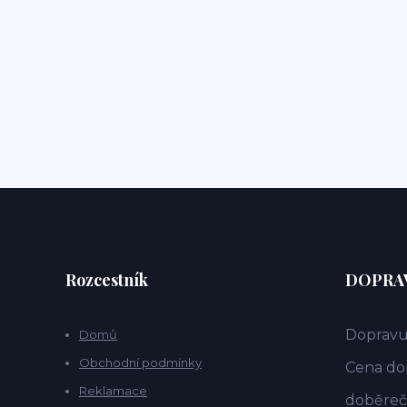
Rozcestník
DOPRAV
Dopravu
Domů
Obchodní podmínky
Cena dop
Reklamace
doběrečn