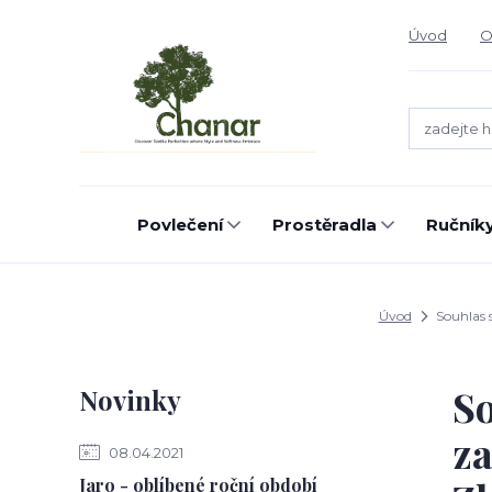
Úvod
O
Povlečení
Prostěradla
Ručníky
Úvod
Souhlas s
So
Novinky
za
08.04.2021
Jaro - oblíbené roční období