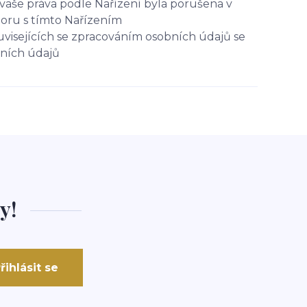
vaše práva podle Nařízení byla porušena v
poru s tímto Nařízením
uvisejících se zpracováním osobních údajů se
bních údajů
y!
řihlásit se