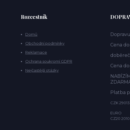
Rozcestník
DOPRAV
Dopravu
Domů
Obchodní podmínky
Cena dop
Reklamace
doběrečn
Ochrana soukromí GDPR
Cena dop
Nejčastější otázky
NABÍZÍ
ZDARM
Platba 
CZK 29013
EURO
CZ20 2010