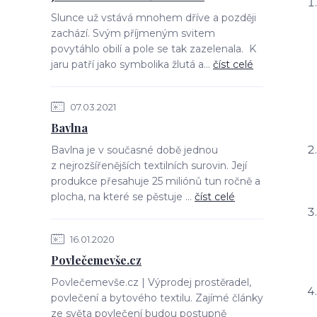
Slunce už vstává mnohem dříve a později
zachází. Svým příjmeným svitem
povytáhlo obilí a pole se tak zazelenala. K
jaru patří jako symbolika žlutá a...
číst celé
07.03.2021
Bavlna
Bavlna je v současné době jednou
z nejrozšířenějších textilních surovin. Její
produkce přesahuje 25 miliónů tun ročně a
plocha, na které se pěstuje ...
číst celé
16.01.2020
Povlečemevše.cz
Povlečemevše.cz | Výprodej prostěradel,
povlečení a bytového textilu. Zajímé články
ze světa povlečení budou postupně