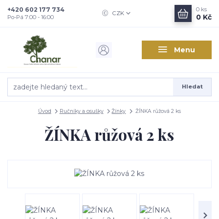
+420 602 177 734
0
ks
CZK
0 Kč
Po-Pá 7:00 - 16:00
Menu
Hledat
Úvod
Ručníky a osušky
Žínky
ŽÍNKA růžová 2 ks
ŽÍNKA růžová 2 ks