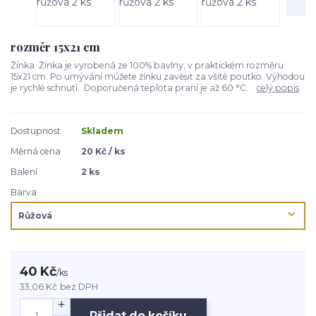
rozměr 15x21 cm
Žínka Žínka je vyrobená ze 100% bavlny, v praktickém rozměru
15x21 cm. Po umývání můžete žínku zavěsit za všité poutko. Výhodou
je rychlé schnutí. Doporučená teplota praní je až 60 °C.
celý popis
Dostupnost
Skladem
Měrná cena
20 Kč / ks
Balení
2 ks
Barva
40 Kč
/
ks
33,06 Kč
bez DPH
Přidat do košíku