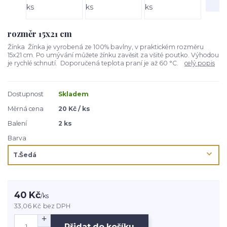
rozměr 15x21 cm
Žínka Žínka je vyrobená ze 100% bavlny, v praktickém rozměru
15x21 cm. Po umývání můžete žínku zavěsit za všité poutko. Výhodou
je rychlé schnutí. Doporučená teplota praní je až 60 °C.
celý popis
Dostupnost
Skladem
Měrná cena
20 Kč / ks
Balení
2 ks
Barva
40 Kč
/
ks
33,06 Kč
bez DPH
Přidat do košíku