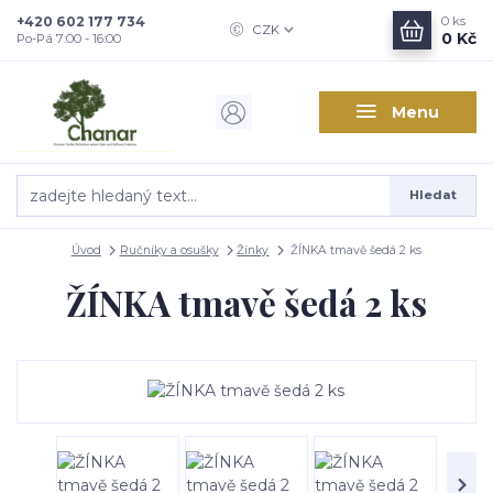
+420 602 177 734
0
ks
CZK
0 Kč
Po-Pá 7:00 - 16:00
Menu
Hledat
Úvod
Ručníky a osušky
Žínky
ŽÍNKA tmavě šedá 2 ks
ŽÍNKA tmavě šedá 2 ks