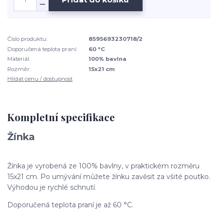
Číslo produktu:
8595693230718/2
Doporučená teplota praní:
60 °C
Materiál:
100% bavlna
Rozměr:
15x21 cm
Hlídat cenu / dostupnost
Kompletní specifikace
Žínka
Žínka je vyrobená ze 100% bavlny, v praktickém rozměru
15x21 cm. Po umývání můžete žínku zavěsit za všité poutko.
Výhodou je rychlé schnutí.
Doporučená teplota praní je až 60 °C.