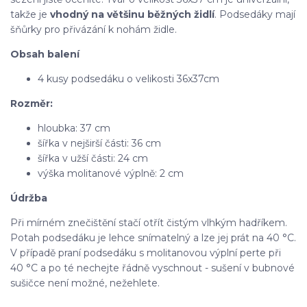
takže je
vhodný na většinu běžných židlí
. Podsedáky mají
šňůrky pro přivázání k nohám židle.
Obsah balení
4 kusy podsedáku o velikosti 36x37cm
Rozměr:
hloubka: 37 cm
šířka v nejširší části: 36 cm
šířka v užší části: 24 cm
výška molitanové výplně: 2 cm
Údržba
Při mírném znečištění stačí otřít čistým vlhkým hadříkem.
Potah podsedáku je lehce snímatelný a lze jej prát na 40 °C.
V případě praní podsedáku s molitanovou výplní perte při
40 °C a po té nechejte řádně vyschnout - sušení v bubnové
sušičce není možné, nežehlete.