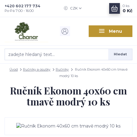
+420 602 177 734
0
ks
CZK
0 Kč
Po-Pá 7:00 - 16:00
Menu
Hledat
Úvod
Ručníky a osušky
Ručníky
Ručník Ekonom 40x60 cm tmavě
modrý 10 ks
Ručník Ekonom 40x60 cm
tmavě modrý 10 ks