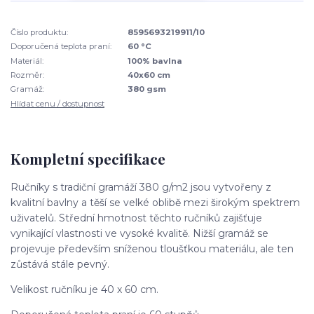
Číslo produktu:
8595693219911/10
Doporučená teplota praní:
60 °C
Materiál:
100% bavlna
Rozměr:
40x60 cm
Gramáž:
380 gsm
Hlídat cenu / dostupnost
Kompletní specifikace
Ručníky s tradiční gramáží 380 g/m2 jsou vytvořeny z
kvalitní bavlny a těší se velké oblibě mezi širokým spektrem
uživatelů. Střední hmotnost těchto ručníků zajišťuje
vynikající vlastnosti ve vysoké kvalitě. Nižší gramáž se
projevuje především sníženou tloušťkou materiálu, ale ten
zůstává stále pevný.
Velikost ručníku je 40 x 60 cm.