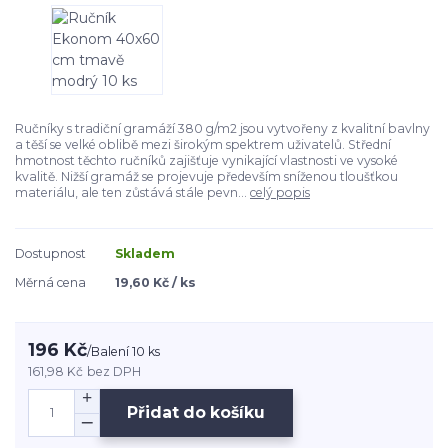
Ručníky s tradiční gramáží 380 g/m2 jsou vytvořeny z kvalitní bavlny
a těší se velké oblibě mezi širokým spektrem uživatelů. Střední
hmotnost těchto ručníků zajišťuje vynikající vlastnosti ve vysoké
kvalitě. Nižší gramáž se projevuje především sníženou tloušťkou
materiálu, ale ten zůstává stále pevn...
celý popis
Dostupnost
Skladem
Měrná cena
19,60 Kč / ks
196 Kč
/
Balení 10 ks
161,98 Kč
bez DPH
Přidat do košíku