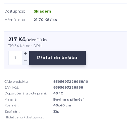
Dostupnost
Skladem
Měrná cena
21,70 Kč / ks
217 Kč
/
Balení 10 ks
179,34 Kč
bez DPH
Přidat do košíku
Číslo produktu:
8595693228968/10
EAN kód:
8595693228968
Doporučená teplota praní:
40 °C
Materiál:
Bavlna s příměsí
Rozměr:
40x40 cm
Zapínání:
Zip
Hlídat cenu / dostupnost