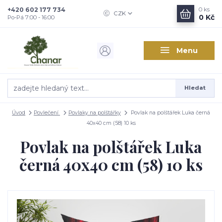
+420 602 177 734
0
ks
CZK
0 Kč
Po-Pá 7:00 - 16:00
Menu
Hledat
Úvod
Povlečení
Povlaky na polštářky
Povlak na polštářek Luka černá
40x40 cm (58) 10 ks
Povlak na polštářek Luka
černá 40x40 cm (58) 10 ks