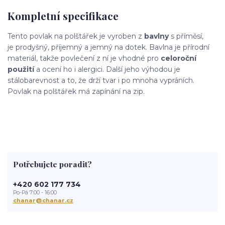
Kompletní specifikace
Tento povlak na polštářek je vyroben z
bavlny
s příměsí,
je prodyšný, příjemný a jemný na dotek. Bavlna je přírodní
materiál, takže povlečení z ní je vhodné pro
celoroční
použití
a ocení ho i alergici. Další jeho výhodou je
stálobarevnost a to, že drží tvar i po mnoha vypráních.
Povlak na polštářek má zapínání na zip.
Potřebujete poradit?
+420 602 177 734
Po-Pá 7:00 - 16:00
chanar@chanar.cz