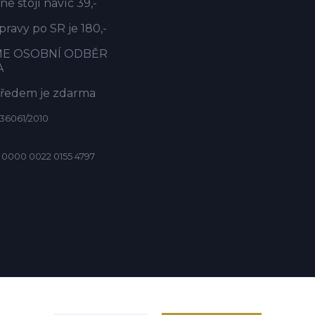
é stojí navíc 39,-
ravy po SR je 180,-
ME OSOBNÍ ODBĚR
A
předem je zdarma
36061/2010
 0000 0022 0155 4797