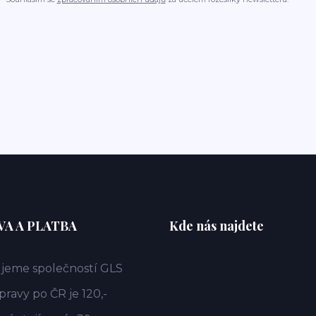
A A PLATBA
Kde nás najdete
jeme společností GLS
ravy po ČR je 120,-