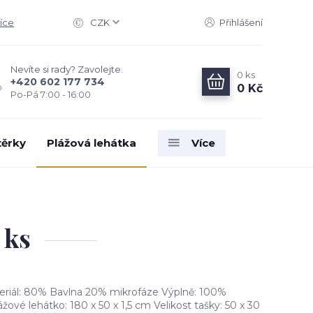
íce
CZK
Přihlášení
Nevíte si rady? Zavolejte.
0
ks
+420 602 177 734
0 Kč
Po-Pá 7:00 - 16:00
těrky
Plážová lehátka
Více
 ks
ateriál: 80% Bavlna 20% mikrofáze Výplně: 100%
žové lehátko: 180 x 50 x 1,5 cm Velikost tašky: 50 x 30