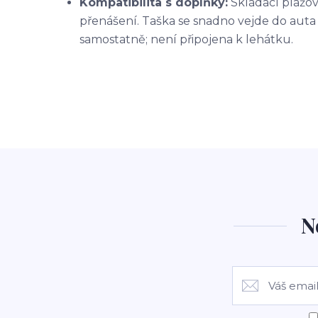
Kompatibilita s doplňky:
Skládací plážov
přenášení. Taška se snadno vejde do auta
samostatně; není připojena k lehátku.
N