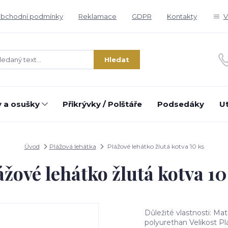
bchodní podmínky
Reklamace
GDPR
Kontakty
V
Hledat
 a osušky
Přikrývky / Polštáře
Podsedáky
U
Úvod
Plážová lehátka
Plážové lehátko žlutá kotva 10 ks
ážové lehátko žlutá kotva 10
Důležité vlastnosti: M
polyurethan Velikost Plá