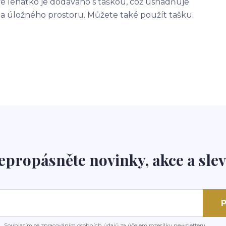
é lehátko je dodáváno s taškou, což usnadňuje
 a úložného prostoru. Můžete také použít tašku
epropásněte novinky, akce a slev
P
Souhlasím se
zpracováním osobních údajů
za účelem rozesílky newsletteru.