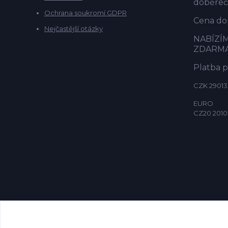
doběrečn
Ochrana soukromí GDPR
Cena dop
Nejčastější otázky
NABÍZÍ
ZDARM
Platba 
CZK 29013
EURO
CZ20 2010