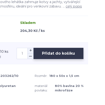
vého lehátka zahrnuje kotvy a jachty, vytvářející
mosféru, ideální pro venkovní zábavu. ...
celý popis
Skladem
204,30 Kč / ks
 10 ks
Přidat do košíku
H
3203262/10
Rozměr:
180 x 50x x 1,5 cm
olyuretan
materiál
80% bavlna 20 %
povlaku:
mikrofáze