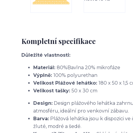
Kompletní specifikace
Důležité vlastnosti:
Materiál
:
80%
Bavlna 20% mikrofáze
Výplně:
100% polyurethan
Velikost Plážové lehátko:
180 x 50 x 1,5 
Velikost tašky:
50 x 30 cm
Design:
Design plážového lehátka zahrnuje
atmosféru, ideální pro venkovní zábavu.
Barva:
Plážová lehátka jsou k dispozici ve
žluté, modré a šedé.