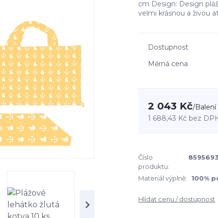
cm Design: Design plážo
velmi krásnou a živou at
Dostupnost
Měrná cena
2 043 Kč
/
Balení
1 688,43 Kč
bez DP
Číslo
859569
produktu:
Materiál výplně:
100% p
Hlídat cenu / dostupnost