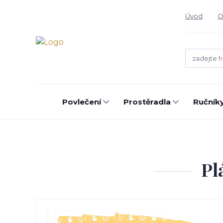
Úvod
O
Povlečení
Prostěradla
Ručníky
Pl