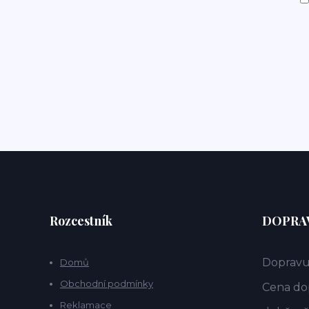
Rozcestník
DOPRAV
Dopravu
Domů
Obchodní podmínky
Cena dop
Reklamace