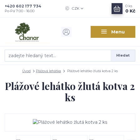
+420 602 177 734
0
ks
CZK
0 Kč
Po-Pá 7:00 - 16:00
Menu
Hledat
Úvod
Plážová lehátka
Plážové lehátko žlutá kotva 2 ks
Plážové lehátko žlutá kotva 2
ks