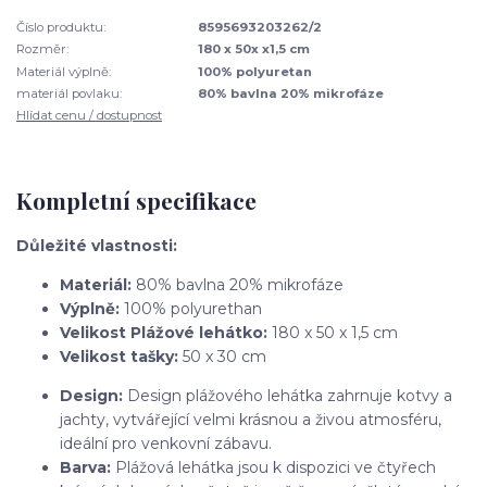
Číslo produktu:
8595693203262/2
Rozměr:
180 x 50x x1,5 cm
Materiál výplně:
100% polyuretan
materiál povlaku:
80% bavlna 20% mikrofáze
Hlídat cenu / dostupnost
Kompletní specifikace
Důležité vlastnosti:
Materiál
:
80% bavlna 20% mikrofáze
Výplně:
100% polyurethan
Velikost Plážové lehátko:
180 x 50 x 1,5 cm
Velikost tašky:
50 x 30 cm
Design:
Design plážového lehátka zahrnuje kotvy a
jachty, vytvářející velmi krásnou a živou atmosféru,
ideální pro venkovní zábavu.
Barva:
Plážová lehátka jsou k dispozici ve čtyřech