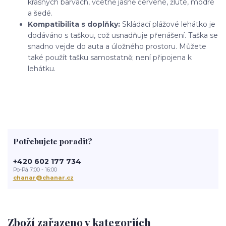
krásných barvách, včetně jasně červené, žluté, modré
a šedé.
Kompatibilita s doplňky:
Skládací plážové lehátko je
dodáváno s taškou, což usnadňuje přenášení. Taška se
snadno vejde do auta a úložného prostoru. Můžete
také použít tašku samostatně; není připojena k
lehátku.
Potřebujete poradit?
+420 602 177 734
Po-Pá 7:00 - 16:00
chanar@chanar.cz
Zboží zařazeno v kategoriích