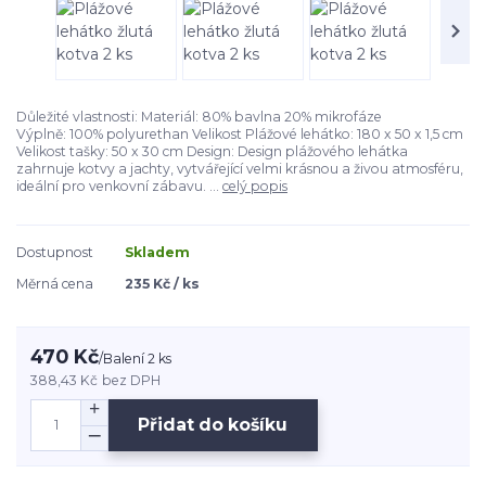
Důležité vlastnosti: Materiál: 80% bavlna 20% mikrofáze
Výplně: 100% polyurethan Velikost Plážové lehátko: 180 x 50 x 1,5 cm
Velikost tašky: 50 x 30 cm Design: Design plážového lehátka
zahrnuje kotvy a jachty, vytvářející velmi krásnou a živou atmosféru,
ideální pro venkovní zábavu. ...
celý popis
Dostupnost
Skladem
Měrná cena
235 Kč / ks
470 Kč
/
Balení 2 ks
388,43 Kč
bez DPH
Přidat do košíku