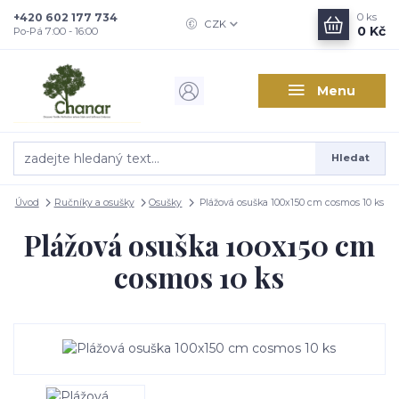
+420 602 177 734
0
ks
CZK
0 Kč
Po-Pá 7:00 - 16:00
Menu
Hledat
Úvod
Ručníky a osušky
Osušky
Plážová osuška 100x150 cm cosmos 10 ks
Plážová osuška 100x150 cm
cosmos 10 ks