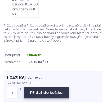
Plážová osuška Plážová osuška je díky svému rozměru idální na pláž
nebo na lenošení ve wellness. Nejen že vás zahalí od hlavy k patě, ale
také ji můžete použít i jako podložku na opalování. Materiál Plážová
osuška je vyrobená ze 100% bavlny o gramáži 600 g/m2, je pevná a
zároveň příjemná na omak,...
celý popis
Dostupnost
Skladem
Měrná cena
104,30 Kč / ks
1 043 Kč
/
Balení 10 ks
861,98 Kč
bez DPH
Přidat do košíku