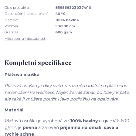
Číslo produktu:
8595693230374/10
Doporučená teplota praní:
40 °C
Materiál:
100% bavlna
Rozměr:
50x100 cm
Gramáž:
600 gsm
Hlídat cenu / dostupnost
Kompletní specifikace
Plážová osuška
Plážová osuška je díky svému rozměru idální na pláž nebo
na lenošení ve wellness. Nejen že vás zahalí od hlavy k patě,
ale také ji můžete použít i jako podložku na opalování.
Materiál
Plážová osuška je vyrobená ze
100% bavlny
o gramáži 600
g/m2, je
pevná
a zároveň
příjemná na omak, savá a
rychle schne.