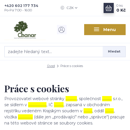
+420 602 177 734
0
ks
CZK
0 Kč
Po-Pá 7:00 - 16:00
Menu
Hledat
Úvod
Práce s cookies
Práce s cookies
Provozovatel webové stránky
………….
, společnost
………..
s.r.o.,
se sídlem v
…………………
, IČ
………..
, zapsaná v obchodním
rejstříku vedeném Krajským soudem v
……….
, oddíl
……….
,
vložka
……………..
(dále jen „prodávající“ nebo „správce“) pracuje
na této webové stránce se soubory cookies.