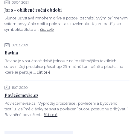
08.04.2021
Jaro - oblíbené roční období
Slunce už vstává mnohem dříve a později zachází. Svým příjmeným
svitem povytáhlo obilí a pole se tak zazelenala. K jaru patří jako
symbolika žlutá a...
číst celé
07.03.2021
Bavlna
Bavlna je v současné době jednou z nejrozšířenějších textilních
surovin. Její produkce přesahuje 25 miliónů tun ročně a plocha, na
které se pěstuje ...
číst celé
16.01.2020
Povlečemevše.cz
Povlečemevše.cz | Výprodej prostěradel, povlečení a bytového
textilu. Zajímé články ze světa povlečení budou postupně přibývat :)
Bavlněné povlečení...
číst celé