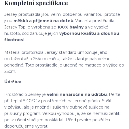
Kompletní specifikace
Jersey prostěradla jsou velmi oblíbenou variantou, protože
jsou
měkká a příjemná na dotek
. Varianta prostěradla
Jersey Top je vyrobena
ze
100% bavlny
a ve vysoké
hustotě, což zaručuje jejich
výbornou kvalitu
a dlouhou
životnos
t.
Materiál prostěradla Jersey standard umožňuje jeho
roztažení až o 25% rozměru, takže stlaní je pak velmi
pohodlné. Toto prostěradlo je určené na matrace o výšce do
25cm.
Údržba:
Prostěradlo Jersey je
velmi nenáročné na údržbu
. Perte
při teplotě 40°C
v prostředcích na jemné prádlo. Sušit
v závěsu, ale je možné i sušení v bubnové sušičce na
příslušný program
.
Velkou výhodou je, že se nemusí žehlit,
po usušení stačí jen poskládat. Před prvním použitím
doporučujeme vyprat.