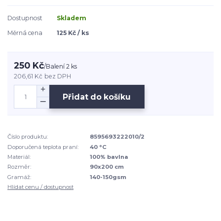
Dostupnost
Skladem
Měrná cena
125 Kč / ks
250 Kč
/
Balení 2 ks
206,61 Kč
bez DPH
Přidat do košíku
Číslo produktu:
8595693222010/2
Doporučená teplota praní:
40 °C
Materiál:
100% bavlna
Rozměr:
90x200 cm
Gramáž:
140-150gsm
Hlídat cenu / dostupnost