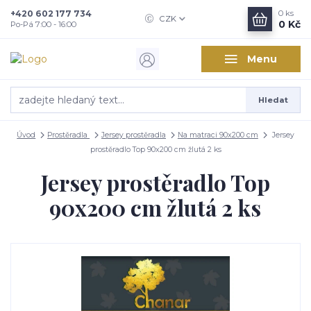
+420 602 177 734
0
ks
CZK
0 Kč
Po-Pá 7:00 - 16:00
Menu
Hledat
Úvod
Prostěradla
Jersey prostěradla
Na matraci 90x200 cm
Jersey
prostěradlo Top 90x200 cm žlutá 2 ks
Jersey prostěradlo Top
90x200 cm žlutá 2 ks