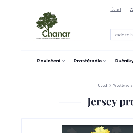
Úvod
O
Povlečení
Prostěradla
Ručníky
Úvod
Prostěradl
Jersey p