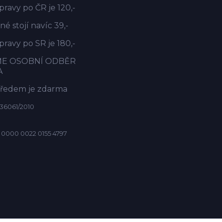
ravy po ČR je 120,-
é stojí navíc 39,-
ravy po SR je 180,-
ME OSOBNÍ ODBĚR
A
předem je zdarma
36061/2010
 0000 0022 0155 4797