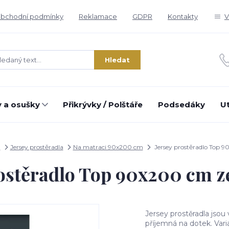
bchodní podmínky
Reklamace
GDPR
Kontakty
V
Hledat
 a osušky
Přikrývky / Polštáře
Podsedáky
U
a
Jersey prostěradla
Na matraci 90x200 cm
Jersey prostěradlo Top 9
rostěradlo Top 90x200 cm ze
Jersey prostěradla jsou
příjemná na dotek. Vari