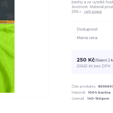
bavlny a ve vysoké hust
životnost. Materiál pro
25% r...
celý popis
Dostupnost
Měrná cena
250 Kč
/
Balení 2 
206,61 Kč
bez DPH
Číslo produktu:
859569
Materiál:
100% bavlna
Gramáž:
140-150gsm