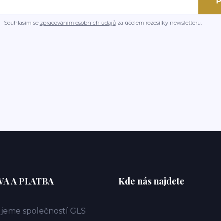
P
Souhlasím se
zpracováním osobních údajů
za účelem rozesílky newsletteru.
A A PLATBA
Kde nás najdete
jeme společností GLS