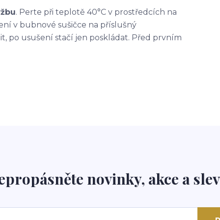
ržbu
. Perte
při teplotě 40°C
v prostředcích na
šení v bubnové sušičce na příslušný
t, po usušení stačí jen poskládat. Před prvním
epropásněte novinky, akce a slev