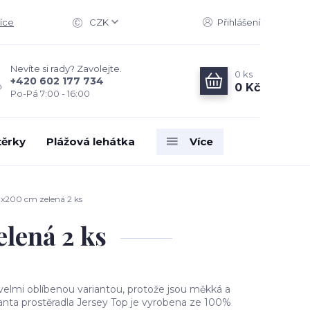
íce
CZK
Přihlášení
Nevíte si rady? Zavolejte.
0
ks
+420 602 177 734
0 Kč
Po-Pá 7:00 - 16:00
těrky
Plážová lehátka
Více
0x200 cm zelená 2 ks
lená 2 ks
 velmi oblíbenou variantou, protože jsou měkká a
anta prostěradla Jersey Top je vyrobena ze 100%