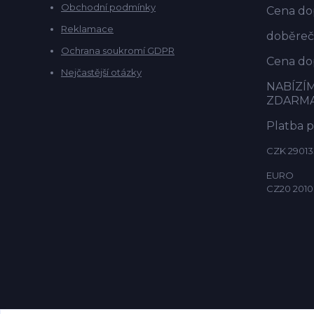
Obchodní podmínky
Cena dop
Reklamace
doběrečn
Ochrana soukromí GDPR
Cena dop
Nejčastější otázky
NABÍZÍ
ZDARM
Platba 
CZK 29013
EURO
CZ20 2010