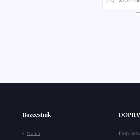
Rozcestník
DOPRAV
Dopravu
Domů