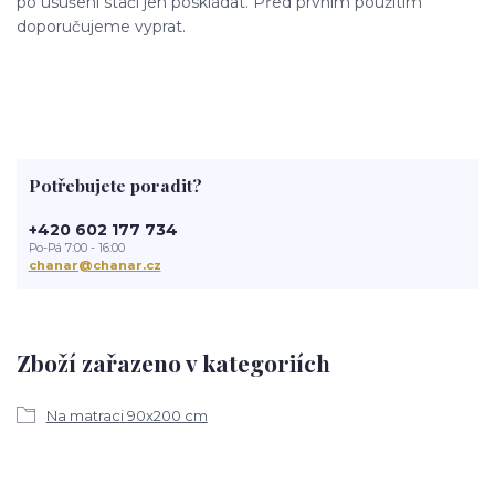
po usušení stačí jen poskládat. Před prvním použitím
doporučujeme vyprat.
Potřebujete poradit?
+420 602 177 734
Po-Pá 7:00 - 16:00
chanar@chanar.cz
Zboží zařazeno v kategoriích
Na matraci 90x200 cm