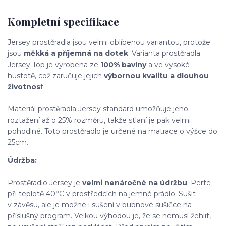
Kompletní specifikace
Jersey prostěradla jsou velmi oblíbenou variantou, protože
jsou
měkká a příjemná na dotek
. Varianta prostěradla
Jersey Top je vyrobena
ze
100% bavlny
a ve vysoké
hustotě, což zaručuje jejich
výbornou kvalitu
a dlouhou
životnos
t.
Materiál prostěradla Jersey standard umožňuje jeho
roztažení až o 25% rozměru, takže stlaní je pak velmi
pohodlné. Toto prostěradlo je určené na matrace o výšce do
25cm.
Údržba:
Prostěradlo Jersey je
velmi nenáročné na údržbu
. Perte
při teplotě 40°C
v prostředcích na jemné prádlo. Sušit
v závěsu, ale je možné i sušení v bubnové sušičce na
příslušný program
.
Velkou výhodou je, že se nemusí žehlit,