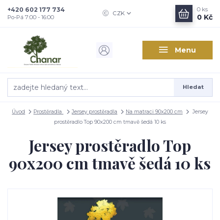
+420 602 177 734
0
ks
CZK
0 Kč
Po-Pá 7:00 - 16:00
Menu
Hledat
Úvod
Prostěradla
Jersey prostěradla
Na matraci 90x200 cm
Jersey
prostěradlo Top 90x200 cm tmavě šedá 10 ks
Jersey prostěradlo Top
90x200 cm tmavě šedá 10 ks