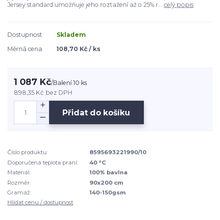
Jersey standard umožňuje jeho roztažení až o 25% r...
celý popis
Dostupnost
Skladem
Měrná cena
108,70 Kč / ks
1 087 Kč
/
Balení 10 ks
898,35 Kč
bez DPH
Přidat do košíku
Číslo produktu:
8595693221990/10
Doporučená teplota praní:
40 °C
Materiál:
100% bavlna
Rozměr:
90x200 cm
Gramáž:
140-150gsm
Hlídat cenu / dostupnost