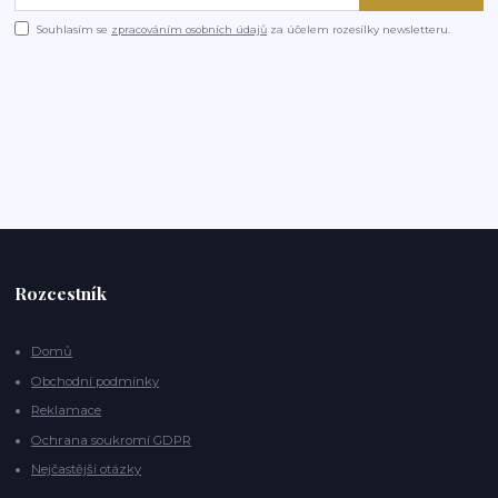
Souhlasím se
zpracováním osobních údajů
za účelem rozesílky newsletteru.
Rozcestník
Domů
Obchodní podmínky
Reklamace
Ochrana soukromí GDPR
Nejčastější otázky