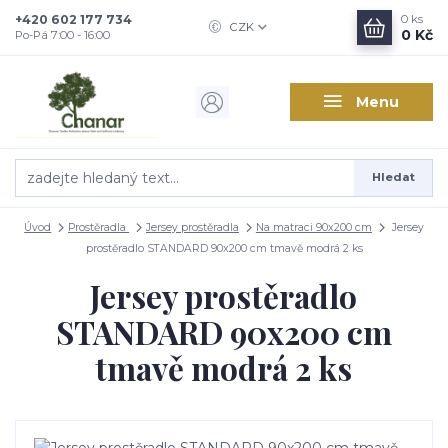
+420 602 177 734
0
ks
CZK
0 Kč
Po-Pá 7:00 - 16:00
Menu
Hledat
Úvod
Prostěradla
Jersey prostěradla
Na matraci 90x200 cm
Jersey
prostěradlo STANDARD 90x200 cm tmavě modrá 2 ks
Jersey prostěradlo
STANDARD 90x200 cm
tmavě modrá 2 ks