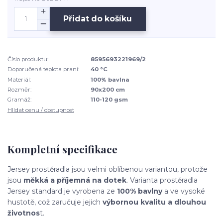
Přidat do košíku
Číslo produktu:
8595693221969/2
Doporučená teplota praní:
40 °C
Materiál:
100% bavlna
Rozměr:
90x200 cm
Gramáž:
110-120 gsm
Hlídat cenu / dostupnost
Kompletní specifikace
Jersey prostěradla jsou velmi oblíbenou variantou, protože
jsou
měkká a příjemná na dotek
. Varianta prostěradla
Jersey standard je vyrobena
ze
100% bavlny
a ve vysoké
hustotě, což zaručuje jejich
výbornou kvalitu
a dlouhou
životnos
t.