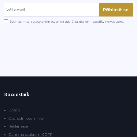
Přihlásit se
Souhlasím se
zpracováním osobních údajů
za účelem rozesílky newsletteru.
Rozcestník
Domů
Obchodní podmínky
Reklamace
Ochrana soukromí GDPR