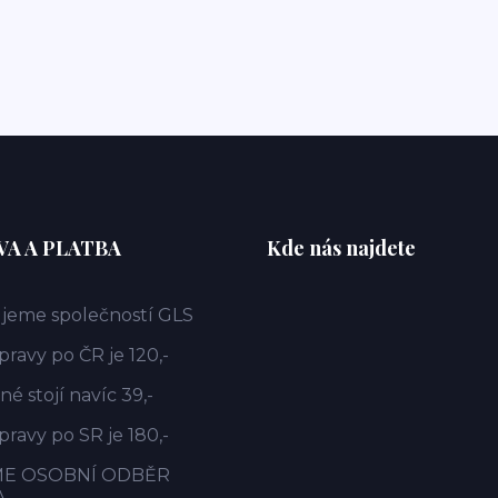
A A PLATBA
Kde nás najdete
jeme společností GLS
ravy po ČR je 120,-
é stojí navíc 39,-
ravy po SR je 180,-
ME OSOBNÍ ODBĚR
A