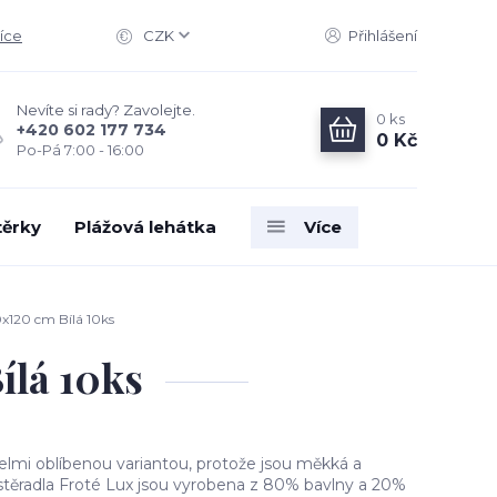
íce
CZK
Přihlášení
Nevíte si rady? Zavolejte.
0
ks
+420 602 177 734
0 Kč
Po-Pá 7:00 - 16:00
těrky
Plážová lehátka
Více
0x120 cm Bílá 10ks
ílá 10ks
velmi oblíbenou variantou, protože jsou měkká a
stěradla Froté Lux jsou vyrobena z 80% bavlny a 20%