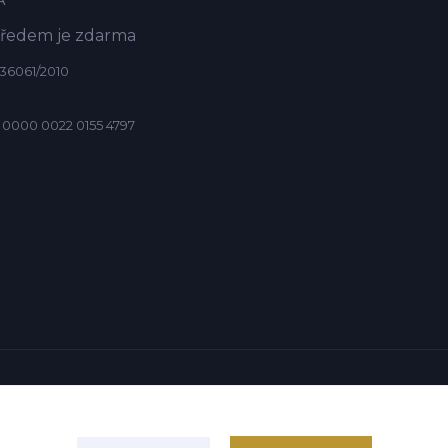
předem je zdarma
36061/2010
 0000 0022 0155 4797
chanar s.r.o. | © 2006
Vytvořeno na
Eshop-rychle.cz