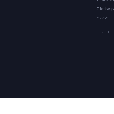
Platba 
CZK 29013
EURO
CZ20 2010