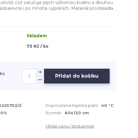
stotě, což zaručuje jejich výbornou kvalitu a dlouhou
álobarevná i po mnoha vypráních. Materiál prostěradla...
Skladem
75 Kč / ks
 ks
Přidat do košíku
3225752/2
Doporučená teplota praní:
40 °C
20%
Rozměr:
60x120 cm
Hlídat cenu / dostupnost