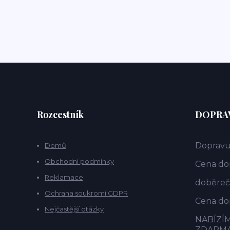
Rozcestník
DOPRAV
Dopravu
Domů
Obchodní podmínky
Cena dop
Reklamace
doběrečn
Ochrana soukromí GDPR
Cena dop
Nejčastější otázky
NABÍZÍ
ZDARM