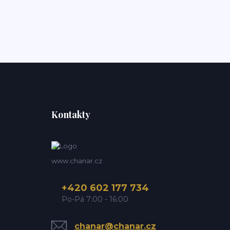
Kontakty
www.chanar.cz
+420 602 177 734
Po-Pá 7:00 - 16:00
chanar@chanar.cz