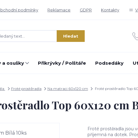
bchodní podmínky
Reklamace
GDPR
Kontakty
V
Hledat
 a osušky
Přikrývky / Polštáře
Podsedáky
U
dla
Froté prostěradla
Na matraci 60x120 cm
Froté prostěradlo Top 6
rostěradlo Top 60x120 cm B
Froté prostěradla jsou 
příjemná na dotek. Pro