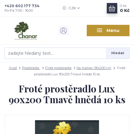
+420 602 177 734
0
ks
CZK
0 Kč
Po-Pá 7:00 - 16:00
Menu
Hledat
Úvod
Prostěradla
Froté prostěradla
Na matraci 90x200 cm
Froté
prostěradlo Lux 90x200 Tmavě hnědá 10 ks
Froté prostěradlo Lux
90x200 Tmavě hnědá 10 ks