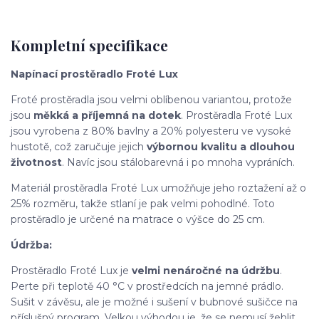
Kompletní specifikace
Napínací prostěradlo Froté Lux
Froté prostěradla jsou velmi oblíbenou variantou, protože
jsou
měkká a příjemná na dotek
. Prostěradla Froté Lux
jsou vyrobena z 80% bavlny a 20% polyesteru ve vysoké
hustotě, což zaručuje jejich
výbornou kvalitu a dlouhou
životnost
. Navíc jsou stálobarevná i po mnoha vypráních.
Materiál prostěradla Froté Lux umožňuje jeho roztažení až o
25% rozměru, takže stlaní je pak velmi pohodlné. Toto
prostěradlo je určené na matrace o výšce do 25 cm.
Údržba:
Prostěradlo Froté Lux je
velmi nenáročné na údržbu
.
Perte při teplotě 40 °C v prostředcích na jemné prádlo.
Sušit v závěsu, ale je možné i sušení v bubnové sušičce na
příslušný program. Velkou výhodou je, že se nemusí žehlit,