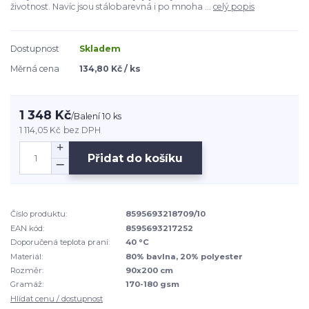
životnost. Navíc jsou stálobarevná i po mnoha ...
celý popis
Dostupnost
Skladem
Měrná cena
134,80 Kč / ks
1 348 Kč
/
Balení 10 ks
1 114,05 Kč
bez DPH
Přidat do košíku
Číslo produktu:
8595693218709/10
EAN kód:
8595693217252
Doporučená teplota praní:
40 °C
Materiál:
80% bavlna, 20% polyester
Rozměr:
90x200 cm
Gramáž:
170-180 gsm
Hlídat cenu / dostupnost