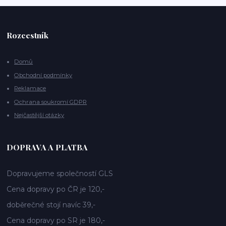
Rozcestník
Domů
Obchodní podmínky
Reklamace
Ochrana soukromí GDPR
Nejčastější otázky
DOPRAVA A PLATBA
Dopravujeme společností GLS
Cena dopravy po ČR je 120,-
doběrečné stojí navíc 39,-
Cena dopravy po SR je 180,-