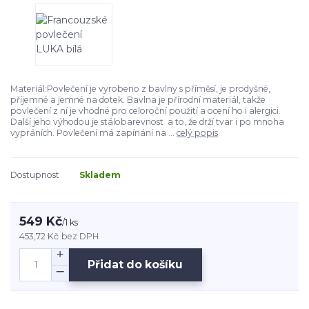
Materiál:Povlečení je vyrobeno z bavlny s příměsí, je prodyšné,
příjemné a jemné na dotek. Bavlna je přírodní materiál, takže
povlečení z ní je vhodné pro celoroční použití a ocení ho i alergici.
Další jeho výhodou je stálobarevnost a to, že drží tvar i po mnoha
vypráních. Povlečení má zapínání na ...
celý popis
Dostupnost
Skladem
549 Kč
/
1 ks
453,72 Kč
bez DPH
Přidat do košíku