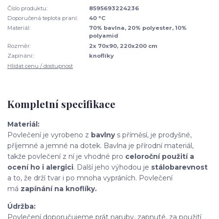
Číslo produktu:
8595693224236
Doporučená teplota praní:
40 °C
Materiál:
70% bavlna, 20% polyester, 10%
polyamid
Rozměr:
2x 70x90, 220x200 cm
Zapínání::
knoflíky
Hlídat cenu / dostupnost
Kompletní specifikace
Materiál:
Povlečení je vyrobeno z
bavlny
s příměsí, je prodyšné,
příjemné a jemné na dotek. Bavlna je přírodní materiál,
takže povlečení z ní je vhodné pro
celoroční použití a
ocení ho i alergici
. Další jeho výhodou je
stálobarevnost
a to, že drží tvar i po mnoha vypráních. Povlečení
má
zapínání na knoflíky.
Údržba:
Povlečení doporučujeme prát naruby, zapnuté, za použití