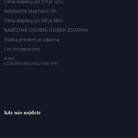
Cena dopravy po ČR je 120,-
doběrečné stojí navíc 39,-
Cena dopravy po SR je 180,-
NABÍZÍME OSOBNÍ ODBĚR ZDARMA
Platba předem je zdarma
CZK 2901336061/2010
EURO
CZ20 2010 0000 0022 0155 4797
Kde nás najdete