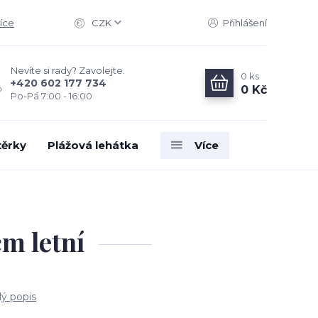
íce
CZK
Přihlášení
Nevíte si rady? Zavolejte.
0
ks
+420 602 177 734
0 Kč
Po-Pá 7:00 - 16:00
těrky
Plážová lehátka
Více
m letní
lý popis