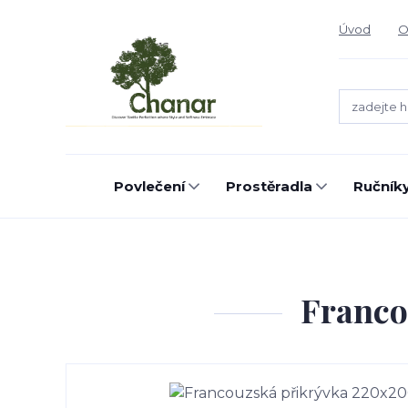
Úvod
O
Povlečení
Prostěradla
Ručníky
Franco