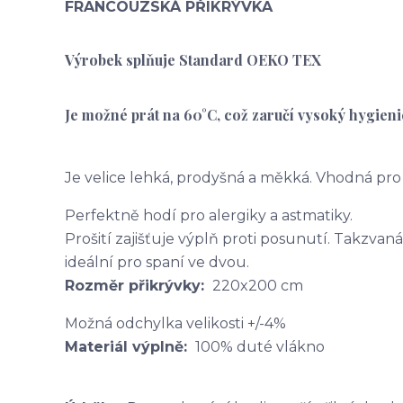
FRANCOUZSKÁ PŘIKRÝVKA
Výrobek splňuje Standard OEKO TEX
Je možné prát na 60°C, což zaručí vysoký hygien
Je velice lehká, prodyšná a měkká. Vhodná pro
Perfektně hodí pro alergiky a astmatiky.
Prošití zajišťuje výplň proti posunutí. Takzva
ideální pro spaní ve dvou.
Rozměr přikrývky:
220x200 cm
Možná odchylka velikosti +/-4%
Materiál výplně:
100% duté vlákno