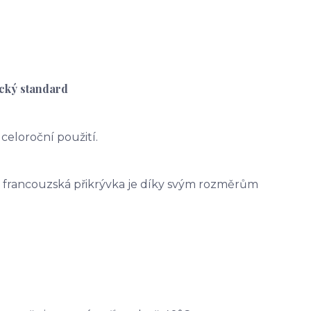
ický standard
 celoroční použití.
ná francouzská přikrývka je díky svým rozměrům