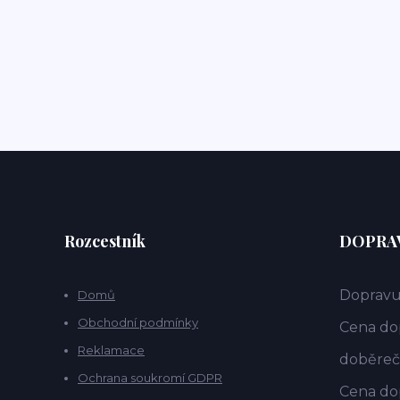
Rozcestník
DOPRAV
Dopravu
Domů
Obchodní podmínky
Cena dop
Reklamace
doběrečn
Ochrana soukromí GDPR
Cena dop