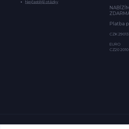
Nejčastější otázky
NABÍZÍ
ZDARM
Platba 
CZK 29013
EURO
CZ20 2010