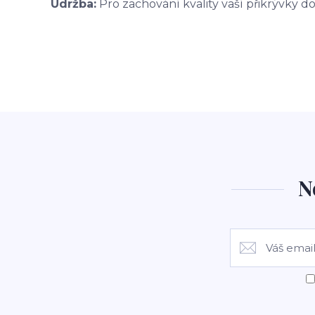
Údržba:
Pro zachování kvality vaší přikrývky 
N