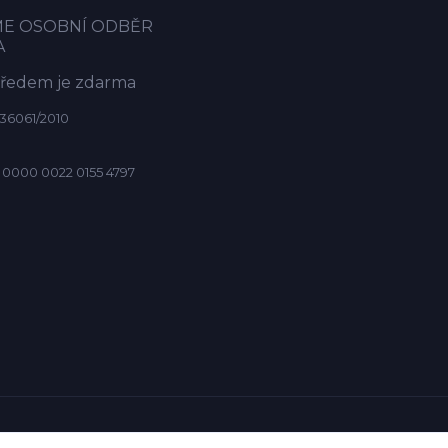
ME OSOBNÍ ODBĚR
A
předem je zdarma
36061/2010
 0000 0022 0155 4797