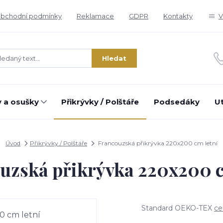
bchodní podmínky
Reklamace
GDPR
Kontakty
V
Hledat
 a osušky
Přikrývky / Polštáře
Podsedáky
U
Úvod
Přikrývky / Polštáře
Francouzská přikrývka 220x200 cm letní
uzská přikrývka 220x200 c
Standard OEKO-TEX
ce