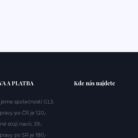
A A PLATBA
Kde nás najdete
jeme společností GLS
ravy po ČR je 120,-
é stojí navíc 39,-
ravy po SR je 180,-