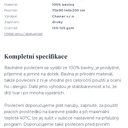
Materiál:
100% bavlna
Rozměr:
70x90 140x200 cm
Výrobce:
Chanar s.r.o
Zapínání:
druky
Gramáž:
120-125 gsm
Hlídat cenu / dostupnost
Kompletní specifikace
Bavlněné povlečení se vyrábí ze 100% bavlny, je prodyšné,
příjemné a jemné na dotek. Bavlna je přírodní materiál,
takže povlečení z ní je vhodné pro celoroční použití a ocení
ho i alergici. Další jeho výhodou je stálobarevnost a to, že
drží tvar i po mnoha vypráních.
Povlečení doporučujeme prát naruby, zapnuté, za použití
pracích prostředků na barevné prádlo a při maximální
teplotě 40°C, lze jej sušit v sušičce nastavené na příslušný
program. Doporučujeme také povlečení před prvním