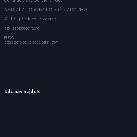
Cena dopravy po SR je 180,-
NABÍZÍME OSOBNÍ ODBĚR ZDARMA
Platba předem je zdarma
CZK 2901336061/2010
EURO
CZ20 2010 0000 0022 0155 4797
Kde nás najdete