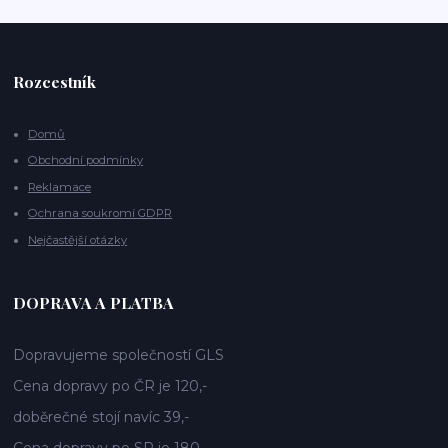
Rozcestník
Domů
Obchodní podmínky
Reklamace
Ochrana soukromí GDPR
Nejčastější otázky
DOPRAVA A PLATBA
Dopravujeme společností GLS
Cena dopravy po ČR je 120,-
doběrečné stojí navíc 39,-