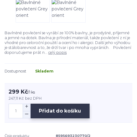
Bavlněné povlečení se vyrábí ze 100% bavlny, je prodyšné, příjemné
a jemné na dotek. Bavlna je přírodní materiál, takže povlečení z ní je
vhodné pro celoroční použití a ocení ho i alergici. Další jeho výhodou
je stálobarevnost a to, že drží tvar i po mnoha vypráních. Povlečení
doporučujeme prát n...
celý popis
Dostupnost
Skladem
299 Kč
/
1 ks
247,11 Kč
bez DPH
Přidat do košíku
Číslo produktu:
8595693230770/2