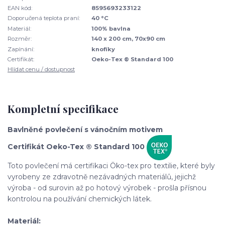
EAN kód:
8595693233122
Doporučená teplota praní:
40 °C
Materiál:
100% bavlna
Rozměr:
140 x 200 cm, 70x90 cm
Zapínání:
knofíky
Certifikát:
Oeko-Tex ® Standard 100
Hlídat cenu / dostupnost
Kompletní specifikace
Bavlněné povlečení s vánočním motivem
Certifikát Oeko-Tex ® Standard 100
Toto povlečení má certifikaci Öko-tex pro textilie, které byly
vyrobeny ze zdravotně nezávadných materiálů, jejichž
výroba - od surovin až po hotový výrobek - prošla přísnou
kontrolou na používání chemických látek.
Materiál: