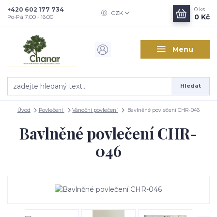
+420 602 177 734
0
ks
CZK
0 Kč
Po-Pá 7:00 - 16:00
Menu
Hledat
Úvod
Povlečení
Vánoční povlečení
Bavlněné povlečení CHR-046
Bavlněné povlečení CHR-
046