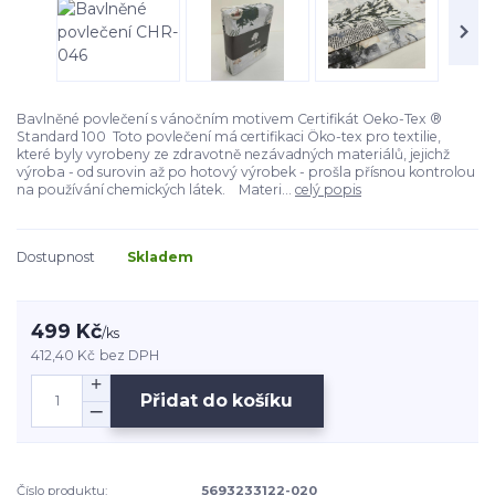
Bavlněné povlečení s vánočním motivem Certifikát Oeko-Tex ®
Standard 100 Toto povlečení má certifikaci Öko-tex pro textilie,
které byly vyrobeny ze zdravotně nezávadných materiálů, jejichž
výroba - od surovin až po hotový výrobek - prošla přísnou kontrolou
na používání chemických látek. Materi...
celý popis
Dostupnost
Skladem
499 Kč
/
ks
412,40 Kč
bez DPH
Přidat do košíku
Číslo produktu:
5693233122-020