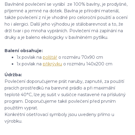
Bavlněné povlečení se vyrábí ze 100% bavlny, je prodyšné,
příjemné a jemné na dotek. Bavlna je přírodní materiál,
takže povlečení z ní je vhodné pro celoroční použití a ocení
ho i alergici. Další jeho výhodou je stálobarevnost a to, že
drží tvar i po mnoha vypráních. Povlečení má zapínání na
druky a je baleno ekologicky v bavlněném pytlíku.
Balení obsahuje
:
1x povlak na
polštář
o rozměru 70x90 cm
1x povlak na
přikrývku
o rozměru 140x200 cm
Údržba:
Povlečení doporučujeme prát naruby, zapnuté, za použití
pracích prostředků na barevné prádlo a při maximální
teplotě 40°C, lze jej sušit v sušičce nastavené na příslušný
program. Doporučujeme také povlečení před prvním
použitím vyprat.
Konkrétní ošetřovací symboly jsou uvedeny přímo u
výrobku.