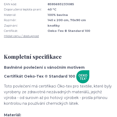
EAN kód:
8595693233085
Doporučená teplota praní:
40 °C
Materiál:
100% bavlna
Rozměr:
140 x 200 cm, 70x90 cm
Zapínání:
knofíky
Certifikát:
Oeko-Tex ® Standard 100
Hlídat cenu / dostupnost
Kompletní specifikace
Bavlněné povlečení s vánočním motivem
Certifikát Oeko-Tex ® Standard 100
Toto povlečení má certifikaci Öko-tex pro textilie, které byly
vyrobeny ze zdravotně nezávadných materiálů, jejichž
výroba - od surovin až po hotový výrobek - prošla přísnou
kontrolou na používání chemických látek.
Materiál: