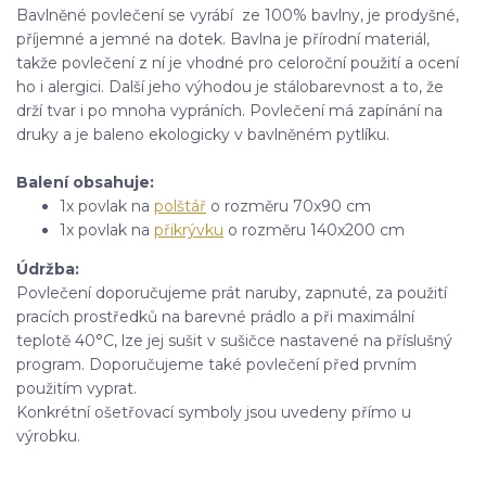
Bavlněné povlečení se vyrábí ze 100% bavlny, je prodyšné,
příjemné a jemné na dotek. Bavlna je přírodní materiál,
takže povlečení z ní je vhodné pro celoroční použití a ocení
ho i alergici. Další jeho výhodou je stálobarevnost a to, že
drží tvar i po mnoha vypráních. Povlečení má zapínání na
druky a je baleno ekologicky v bavlněném pytlíku.
Balení obsahuje
:
1x povlak na
polštář
o rozměru 70x90 cm
1x povlak na
přikrývku
o rozměru 140x200 cm
Údržba:
Povlečení doporučujeme prát naruby, zapnuté, za použití
pracích prostředků na barevné prádlo a při maximální
teplotě 40°C, lze jej sušit v sušičce nastavené na příslušný
program. Doporučujeme také povlečení před prvním
použitím vyprat.
Konkrétní ošetřovací symboly jsou uvedeny přímo u
výrobku.