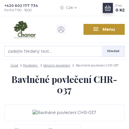
+420 602 177 734
0
ks
CZK
0 Kč
Po-Pá 7:00 - 16:00
Menu
Hledat
Úvod
Povlečení
Vánoční povlečení
Bavlněné povlečení CHR-037
Bavlněné povlečení CHR-
037