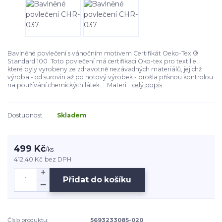
Bavlněné povlečení s vánočním motivem Certifikát Oeko-Tex ®
Standard 100 Toto povlečení má certifikaci Öko-tex pro textilie,
které byly vyrobeny ze zdravotně nezávadných materiálů, jejichž
výroba - od surovin až po hotový výrobek - prošla přísnou kontrolou
na používání chemických látek. Materi...
celý popis
Dostupnost
Skladem
499 Kč
/
ks
412,40 Kč
bez DPH
Přidat do košíku
Číslo produktu:
5693233085-020