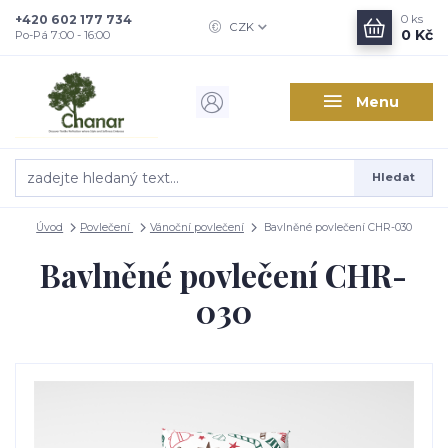
+420 602 177 734
0
ks
CZK
0 Kč
Po-Pá 7:00 - 16:00
Menu
Hledat
Úvod
Povlečení
Vánoční povlečení
Bavlněné povlečení CHR-030
Bavlněné povlečení CHR-
030