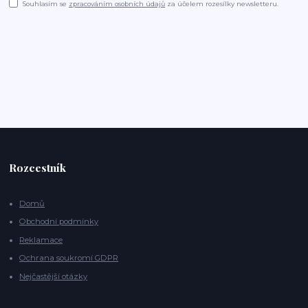
Souhlasím se
zpracováním osobních údajů
za účelem rozesílky newsletteru.
Rozcestník
Domů
Obchodní podmínky
Reklamace
Ochrana soukromí GDPR
Nejčastější otázky