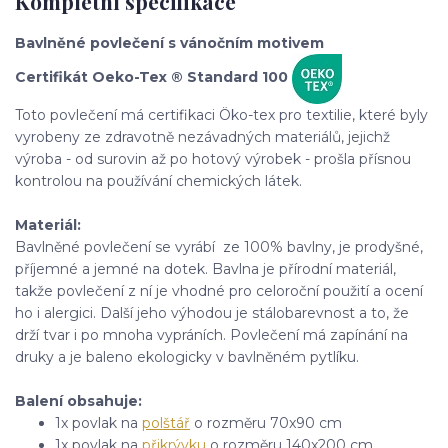
Kompletní specifikace
Bavlněné povlečení s vánočním motivem
Certifikát Oeko-Tex ® Standard 100
Toto povlečení má certifikaci Öko-tex pro textilie, které byly
vyrobeny ze zdravotně nezávadných materiálů, jejichž
výroba - od surovin až po hotový výrobek - prošla přísnou
kontrolou na používání chemických látek.
Materiál:
Bavlněné povlečení se vyrábí ze 100% bavlny, je prodyšné,
příjemné a jemné na dotek. Bavlna je přírodní materiál,
takže povlečení z ní je vhodné pro celoroční použití a ocení
ho i alergici. Další jeho výhodou je stálobarevnost a to, že
drží tvar i po mnoha vypráních. Povlečení má zapínání na
druky a je baleno ekologicky v bavlněném pytlíku.
Balení obsahuje
:
1x povlak na
polštář
o rozměru 70x90 cm
1x povlak na
přikrývku
o rozměru 140x200 cm