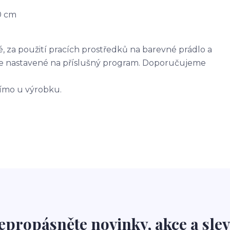
0 cm
 za použití pracích prostředků na barevné prádlo a
šičce nastavené na příslušný program. Doporučujeme
římo u výrobku.
epropásněte novinky, akce a slev