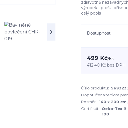
zdravotně nezávadných m
výrobek - prošla přísno
celý popis
Dostupnost
499 Kč
/
ks
412,40 Kč
bez DPH
Číslo produktu:
569323
Doporučená teplota pran
Rozměr:
140 x 200 cm
Certifikát:
Oeko-Tex ®
100