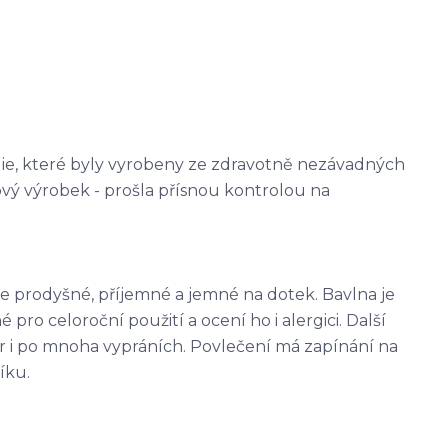
ilie, které byly vyrobeny ze zdravotně nezávadných
tový výrobek - prošla přísnou kontrolou na
je prodyšné, příjemné a jemné na dotek. Bavlna je
 pro celoroční použití a ocení ho i alergici. Další
var i po mnoha vypráních. Povlečení má zapínání na
líku.