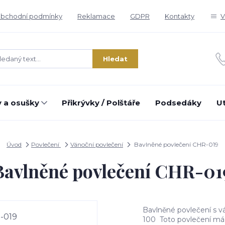
bchodní podmínky
Reklamace
GDPR
Kontakty
V
Hledat
 a osušky
Přikrývky / Polštáře
Podsedáky
U
Úvod
Povlečení
Vánoční povlečení
Bavlněné povlečení CHR-019
Bavlněné povlečení CHR-01
Bavlněné povlečení s 
100 Toto povlečení má c