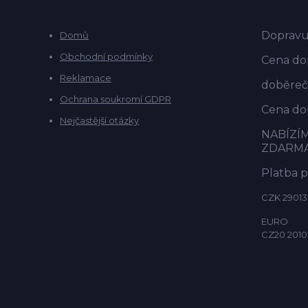
Dopravu
Domů
Obchodní podmínky
Cena dop
Reklamace
doběrečn
Ochrana soukromí GDPR
Cena dop
Nejčastější otázky
NABÍZÍ
ZDARM
Platba 
CZK 29013
EURO
CZ20 2010