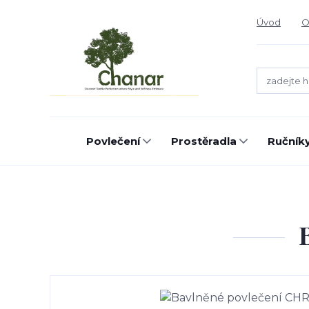
Úvod
O
Povlečení
Prostěradla
Ručníky