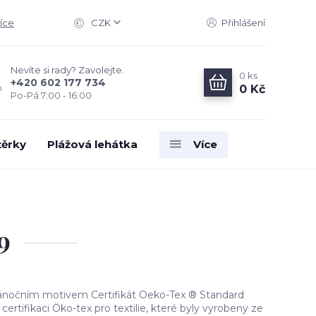
íce
CZK
Přihlášení
Nevíte si rady? Zavolejte.
0
ks
+420 602 177 734
0 Kč
Po-Pá 7:00 - 16:00
těrky
Plážová lehátka
Více
9
vánočním motivem Certifikát Oeko-Tex ® Standard
ertifikaci Öko-tex pro textilie, které byly vyrobeny ze