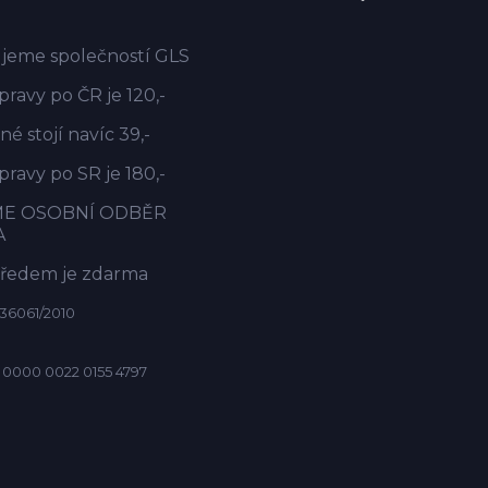
jeme společností GLS
ravy po ČR je 120,-
é stojí navíc 39,-
ravy po SR je 180,-
ME OSOBNÍ ODBĚR
A
předem je zdarma
36061/2010
 0000 0022 0155 4797