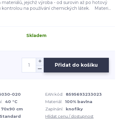
ateriálů, jejichž výroba - od surovin až po hotový
u kontrolou na používání chemických látek. Materi...
Skladem
Přidat do košíku
3030-020
EAN kód:
8595693233023
í:
40 °C
Materiál:
100% bavlna
, 70x90 cm
Zapínání:
knofíky
 Standard
Hlídat cenu / dostupnost