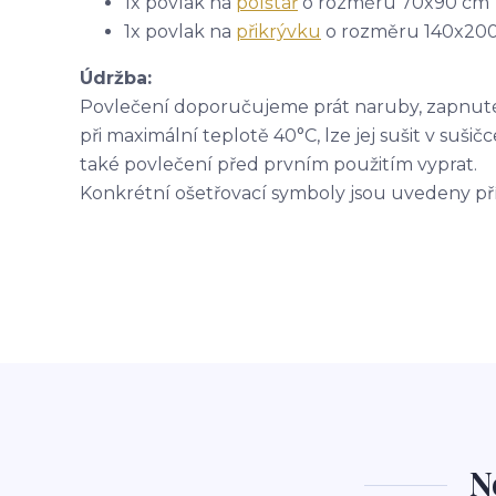
1x povlak na
polštář
o rozměru 70x90 cm
1x povlak na
přikrývku
o rozměru 140x20
Údržba:
Povlečení doporučujeme prát naruby, zapnuté,
při maximální teplotě 40°C, lze jej sušit v su
také povlečení před prvním použitím vyprat.
Konkrétní ošetřovací symboly jsou uvedeny p
N