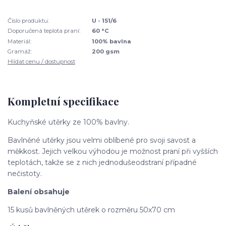
Číslo produktu:
U - 151/6
Doporučená teplota praní:
60 °C
Materiál:
100% bavlna
Gramáž:
200 gsm
Hlídat cenu / dostupnost
Kompletní specifikace
Kuchyňské utěrky ze 100% bavlny.
Bavlněné utěrky jsou velmi oblíbené pro svoji
savost a
měkkost. Jejich velkou výhodou je možnost praní při vyšších
teplotách, takže se z nich jednodušeodstraní případné
nečistoty.
Balení obsahuje
15 kusů bavlněných utěrek o rozměru 50x70 cm