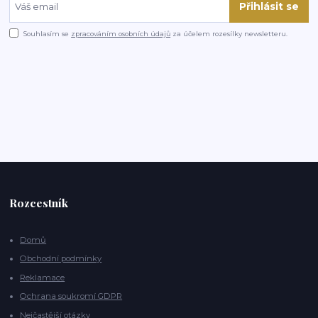
Přihlásit se
Souhlasím se
zpracováním osobních údajů
za účelem rozesílky newsletteru.
Rozcestník
Domů
Obchodní podmínky
Reklamace
Ochrana soukromí GDPR
Nejčastější otázky