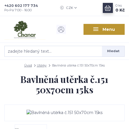
+420 602 177 734
0
ks
CZK
0 Kč
Po-Pá 7:00 - 16:00
Menu
Hledat
Úvod
Utěrky
Bavlněná utěrka č.151 50x70cm 15ks
Bavlněná utěrka č.151
50x70cm 15ks