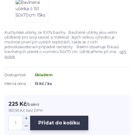
Kuchyňské utěrky ze 100% bavlny. Bavlněné utěrky jsou velmi
oblíbené pro svoji savost a měkkost. Jejich velkou výhodou je
možnost praní při vyšších teplotách, takže se z nich
jednodušeodstraní případné nečistoty. Balení obsahuje 15 kusů
bavlněných utěrek o rozměru 50x70 cm ÚdržbaPerte při ma...
celý
popis
Dostupnost
Skladem
Měrná cena
15 Kč / ks
225 Kč
/
balení
185,95 Kč
bez DPH
Přidat do košíku